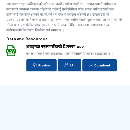
अपाङ्गता भएका व्यक्तिहरूको बारेमा जानकारी समावेश गरेको छ । अपाङ्गताको गम्भीरता वा
प्रकारको आधारमा प्रत्येक पङ्क्तिले वार्डलाई प्रतिनिधित्व गर्दछ, जसमा व्यक्तिहरूको कुल
संख्यालाई चार समूह (कवर्ग, ख वर्ग, वर्ग र घ वर्ग) मा वर्गीकृत गरिएको छ। डाटासेटले वर्ष
२०७९-८० को लागि प्रत्येक वडामा अपाङ्गता भएका व्यक्तिहरूको कुल सङ्ख्याको स्तम्भ समावेश
गरेको छ । यस संरचित तथ्याङ्कले नगरपालिकाका विभिन्न वडाहरूमा अपाङ्गता भएका
व्यक्तिहरूको वितरणको विश्लेषण गर्न सम्भव छ ।
Data and Resources
अपाङ्गता भएका व्यक्तिकाे िववरण.csv
यस तथ्याङ्क भित्र अपाङ्गता भएका व्यक्तिकाे िववरण देखाइएको छ ।
Preview
API
Download