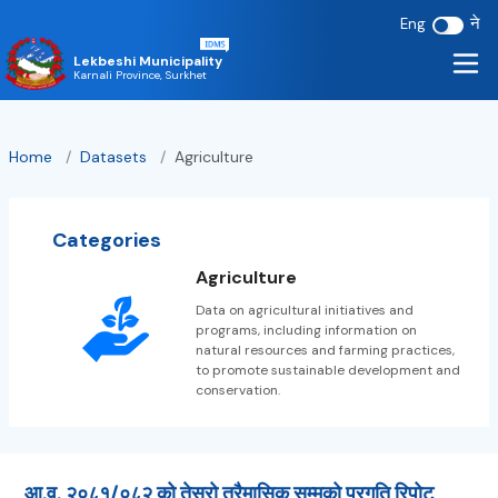
ने
Eng
Lekbeshi Municipality
Karnali Province, Surkhet
Home
/
Datasets
/
Agriculture
Categories
Agriculture
Data on agricultural initiatives and
programs, including information on
natural resources and farming practices,
to promote sustainable development and
conservation.
आ.व. २०८१/०८२ को तेस्रो त्रैमासिक सम्मको प्रगति रिपोट